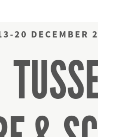
Vanaf 06/12 t.e.m. 31/01 kan je werk komen ervaren
van leerlingen fotokunst. OPENING op Donderdag
06/12 om 19u30 - Van harte welkom!...