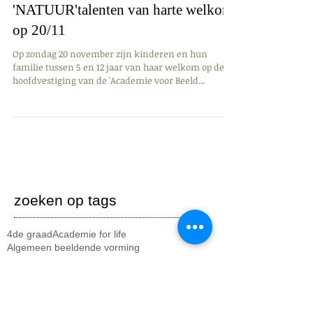
'NATUUR'talenten van harte welkom
op 20/11
Op zondag 20 november zijn kinderen en hun
familie tussen 5 en 12 jaar van haar welkom op de
hoofdvestiging van de 'Academie voor Beeld...
zoeken op tags
4de graad
Academie for life
Algemeen beeldende vorming
Beeld & Mixed Media
Beeld & experiment
Kort Geknipt
Kruiseke
Lauwe
Menen
Music for life
Project
Rekkem
Tegen homofobie
Uitstap