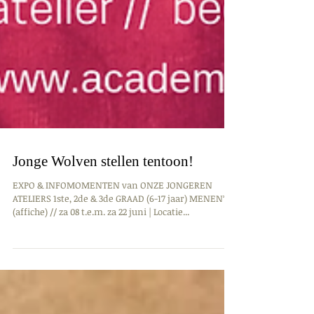
Jonge Wolven stellen tentoon!
EXPO & INFOMOMENTEN van ONZE JONGEREN
ATELIERS 1ste, 2de & 3de GRAAD (6-17 jaar) MENEN*
(affiche) // za 08 t.e.m. za 22 juni | Locatie...