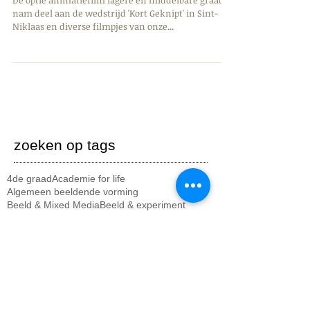
De optie animatiefilm lagere en middelbare graad
nam deel aan de wedstrijd 'Kort Geknipt' in Sint-
Niklaas en diverse filmpjes van onze...
zoeken op tags
4de graad
Academie for life
Algemeen beeldende vorming
Beeld & Mixed Media
Beeld & experiment
Kort Geknipt
Kruiseke
Lauwe
Menen
Music for life
Project
Rekkem
Tegen homofobie
Uitstap
Wevelgem
academie
algemene info
animatiefilm
architectuur
beeldatelier
fotografie
fotokunst
geluwe
graffiekkunst
holibi
lagere graad
meetingtrails
middelbare graad
muziek