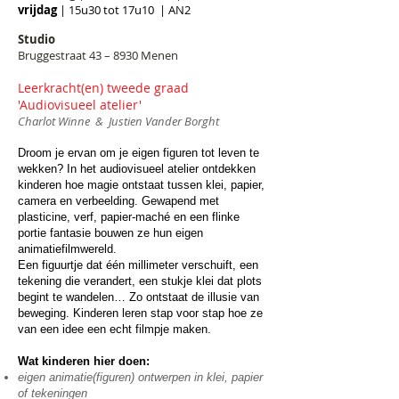
vrijdag
| 15u30 tot 17u10 | AN2
Studio
Bruggestraat 43 – 8930 Menen
Leerkracht(en) tweede graad
'Audiovisueel atelier'
Charlot Winne & Justien Vander Borght
Droom je ervan om je eigen figuren tot leven te
wekken? In het audiovisueel atelier ontdekken
kinderen hoe magie ontstaat tussen klei, papier,
camera en verbeelding. Gewapend met
plasticine, verf, papier-maché en een flinke
portie fantasie bouwen ze hun eigen
animatiefilmwereld.
Een figuurtje dat één millimeter verschuift, een
tekening die verandert, een stukje klei dat plots
begint te wandelen… Zo ontstaat de illusie van
beweging. Kinderen leren stap voor stap hoe ze
van een idee een echt filmpje maken.
Wat kinderen hier doen:
eigen animatie(figuren) ontwerpen in klei, papier
of tekeningen