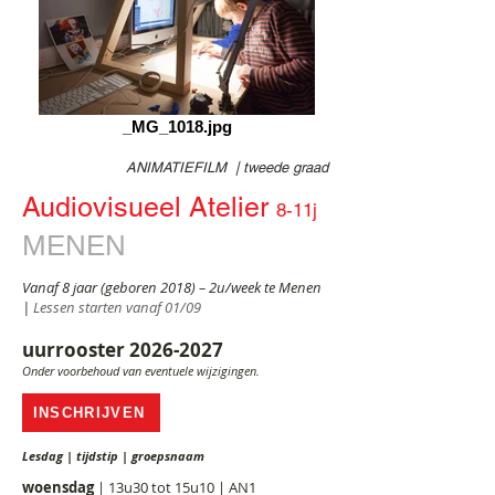
_MG_1018.jpg
ANIMATIEFILM | tweede graad
Audiovisueel Atelier
8-11j
MENEN
Vanaf 8 jaar (geboren 2018
) – 2u/week te Menen
|
Lessen starten vanaf 01
/09
uurrooster 2026
-2027
Onder voorbehoud van eventuele wijzigingen.
INSCHRIJVEN
Lesdag | tijdstip | groepsnaam
woensdag
| 13u30 tot 15u10 | AN1