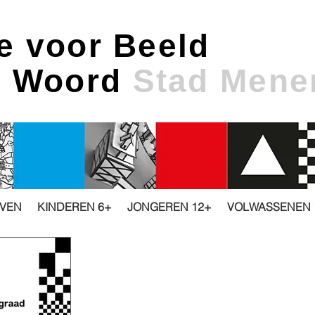
e voor Beeld
& Woord
Stad Mene
JVEN
KINDEREN 6+
JONGEREN 12+
VOLWASSENEN 