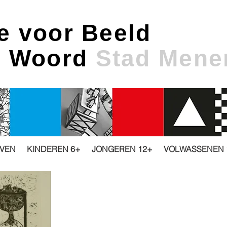
e voor Beeld
& Woord
Stad Mene
JVEN
KINDEREN 6+
JONGEREN 12+
VOLWASSENEN 