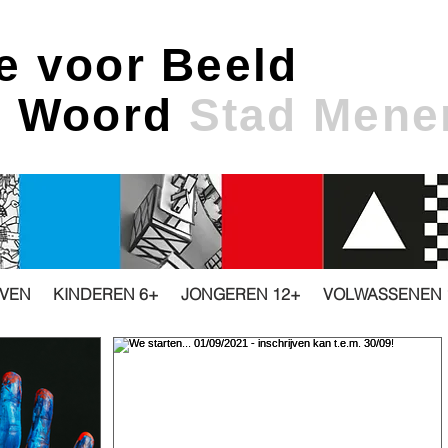
e voor Beeld
& Woord
Stad Mene
JVEN
KINDEREN 6+
JONGEREN 12+
VOLWASSENEN 