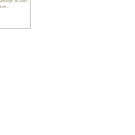
eknipt' in Sint-
nze...