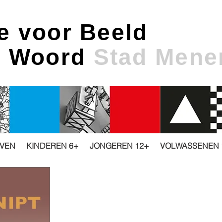
e voor Beeld
& Woord
Stad Mene
JVEN
KINDEREN 6+
JONGEREN 12+
VOLWASSENEN 