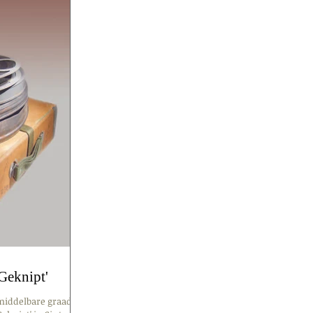
Geknipt'
 middelbare graad