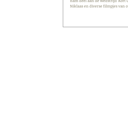
nam deel aan de wedstrijd 'Kort G
Niklaas en diverse filmpjes van o