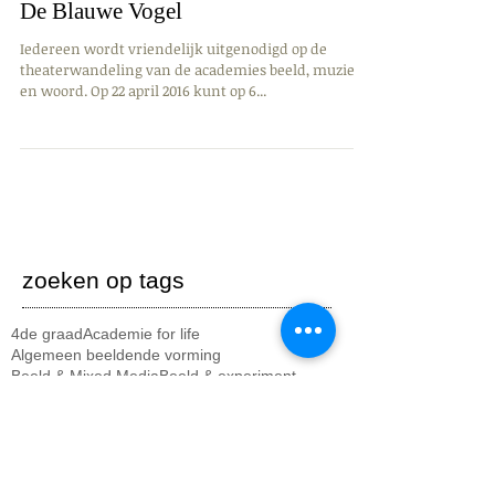
De Blauwe Vogel
Iedereen wordt vriendelijk uitgenodigd op de
theaterwandeling van de academies beeld, muziek
en woord. Op 22 april 2016 kunt op 6...
zoeken op tags
4de graad
Academie for life
Algemeen beeldende vorming
Beeld & Mixed Media
Beeld & experiment
Kort Geknipt
Kruiseke
Lauwe
Menen
Music for life
Project
Rekkem
Tegen homofobie
Uitstap
Wevelgem
academie
algemene info
animatiefilm