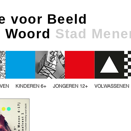
e voor Beeld
& Woord
Stad Mene
JVEN
KINDEREN 6+
JONGEREN 12+
VOLWASSENEN 