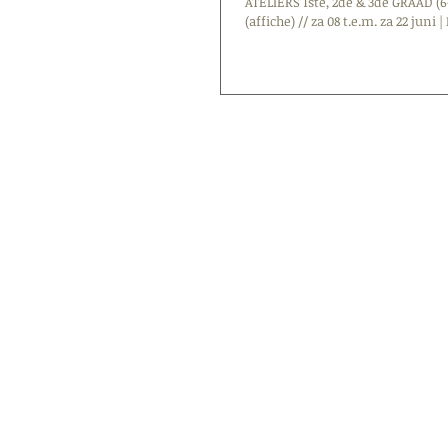
ATELIERS 1ste, 2de & 3de GRAAD (
(