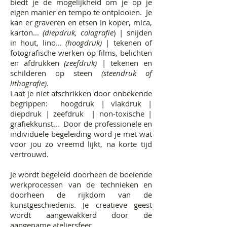
biedt je de mogelijkheid om je op je
eigen manier en tempo te ontplooien. Je
kan er graveren en etsen in koper, mica,
karton...
(diepdruk, colagrafie
) | snijden
in hout, lino...
(hoogdruk)
| tekenen of
fotografische werken op films, belichten
en afdrukken
(zeefdruk)
| tekenen en
schilderen op steen
(steendruk of
lithografie)
.
Laat je niet afschrikken door onbekende
begrippen: hoogdruk | vlakdruk |
diepdruk | zeefdruk | non-toxische |
grafiekkunst… Door de professionele en
individuele begeleiding word je met wat
voor jou zo vreemd lijkt, na korte tijd
vertrouwd.
Je wordt begeleid doorheen de boeiende
werkprocessen van de technieken en
doorheen de rijkdom van de
kunstgeschiedenis. Je creatieve geest
wordt aangewakkerd door de
aangename ateliersfeer.