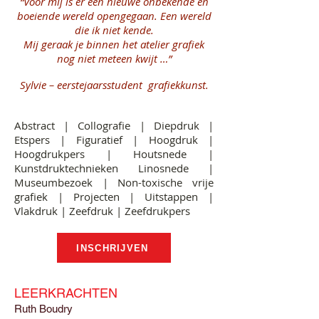
“Voor mij is er een nieuwe onbekende en
boeiende wereld opengegaan. Een wereld
die ik niet kende.
Mij geraak je binnen het atelier grafiek
nog niet meteen kwijt …”
Sylvie – eerstejaarsstudent grafiekkunst.
Abstract | Collografie | Diepdruk |
Etspers | Figuratief | Hoogdruk |
Hoogdrukpers | Houtsnede |
Kunstdruktechnieken Linosnede |
Museumbezoek | Non-toxische vrije
grafiek | Projecten | Uitstappen |
Vlakdruk | Zeefdruk | Zeefdrukpers
INSCHRIJVEN
LEERKRACHTEN
Ruth Boudry