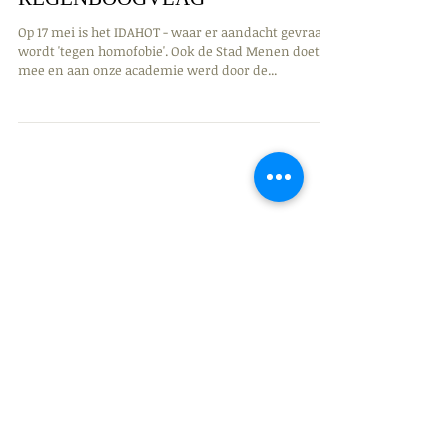
De ware KUNST v/d
REGENBOOGVLAG
Op 17 mei is het IDAHOT - waar er aandacht gevraagd
wordt 'tegen homofobie'. Ook de Stad Menen doet
mee en aan onze academie werd door de...
zoeken op tags
4de graad
Academie for life
Algemeen beeldende vorming
Beeld & Mixed Media
Beeld & experiment
Kort Geknipt
Kruiseke
Lauwe
Menen
Music for life
Project
Rekkem
Tegen homofobie
Uitstap
Wevelgem
academie
algemene info
animatiefilm
architectuur
beeldatelier
fotografie
fotokunst