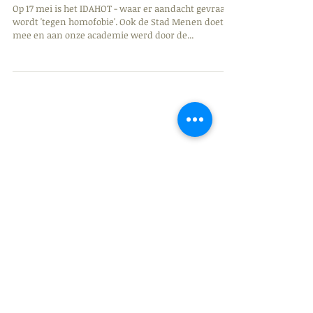
REGENBOOGVLAG
Op 17 mei is het IDAHOT - waar er aandacht gevraagd
wordt 'tegen homofobie'. Ook de Stad Menen doet
mee en aan onze academie werd door de...
zoeken op tags
4de graad
Academie for life
Algemeen beeldende vorming
Beeld & Mixed Media
Beeld & experiment
Kort Geknipt
Kruiseke
Lauwe
Menen
Music for life
Project
Rekkem
Tegen homofobie
Uitstap
Wevelgem
academie
algemene info
animatiefilm
architectuur
beeldatelier
fotografie
fotokunst
geluwe
graffiekkunst
holibi
lagere graad