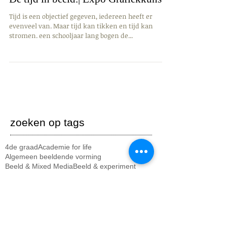
De tijd in beeld.| Expo Grafiekkunst
Tijd is een objectief gegeven, iedereen heeft er
evenveel van. Maar tijd kan tikken en tijd kan
stromen. een schooljaar lang bogen de...
zoeken op tags
4de graad
Academie for life
Algemeen beeldende vorming
Beeld & Mixed Media
Beeld & experiment
Kort Geknipt
Kruiseke
Lauwe
Menen
Music for life
Project
Rekkem
Tegen homofobie
Uitstap
Wevelgem
academie
algemene info
animatiefilm