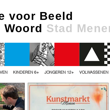
e voor Beeld
& Woord
Stad Mene
JVEN
KINDEREN 6+
JONGEREN 12+
VOLWASSENEN 