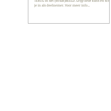
TERUG in het (straat)BEELD. Grijp deze kans en schr
je in als deelnemer. Voor meer info...