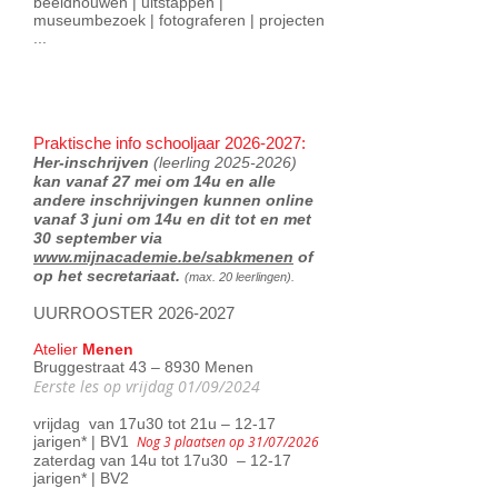
beeldhouwen | uitstappen |
museumbezoek | fotograferen | projecten
...
Praktische info schooljaar
2026-2027
:
Her-inschrijven
(leerling 2025-
2026)
kan vanaf 27 mei om 14u en alle
andere inschrijvingen kunnen online
vanaf 3 juni om 14u en dit tot en met
30 september via
www.mijnacademie.be/sabkmenen
of
op het secretariaat.
(max.
20 leerlingen).
UURROOSTER
2026-2027
Atelier
Menen
Bruggestraat 43 – 8930 Menen
Eerste les op vrijdag 01/09/2024
vrijdag van 17u30 tot 21u – 12-17
jarigen* | BV1
Nog 3 plaatsen op 31/07/2026
zaterdag van 14u tot 17u30 – 12-17
jarigen* | BV2