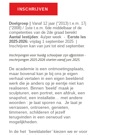
INSCHRIJVEN
Doelgroep |
Vanaf 12 jaar (°2013) t.e.m. 17j
(°2008) / 1ste t.e.m. 6de middelbaar of de
competenties van de 2de graad bereikt
Aantal lestijden
: 4u/per week -
Eerste les
2025-2026
:
vrijdag 1 september 2025 |
Inschrijven kan van juni tot eind september.
Inschrijvingen voor huidig schooljaar zijn afgesloten -
inschrijvingen
2025-2026
starten vanaf juni 2025.
De academie is een ontmoetingsplaats,
maar bovenal kan je bij ons je eigen
verhaal vertalen in een eigen beeldend
werk die je anders op je eentje niet kan
realiseren. Binnen ‘beeld' maak je
sculpturen, een portret, een afdruk, een
snapshot, een installatie… met andere
woorden : je laat sporen na. Je laat je
verrassen, ontroeren, genieten,
timmeren, schilderen of jezelf
terugvinden in een oerwoud van
mogelijkheden.
In de het ‘beeldatelier’ kiezen we er voor