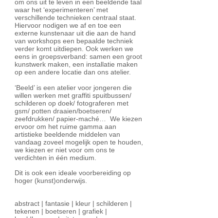
om ons uit te leven in een beeldende taal
waar het ‘experimenteren’ met
verschillende technieken centraal staat.
Hiervoor nodigen we af en toe een
externe kunstenaar uit die aan de hand
van workshops een bepaalde techniek
verder komt uitdiepen. Ook werken we
eens in groepsverband: samen een groot
kunstwerk maken, een installatie maken
op een andere locatie dan ons atelier.
‘Beeld’ is een atelier voor jongeren die
willen werken met graffiti spuitbussen/
schilderen op doek/ fotograferen met
gsm/ potten draaien/boetseren/
zeefdrukken/ papier-maché… We kiezen
ervoor om het ruime gamma aan
artistieke beeldende middelen van
vandaag zoveel mogelijk open te houden,
we kiezen er niet voor om ons te
verdichten in één medium.
Dit is ook een ideale voorbereiding op
hoger (kunst)onderwijs.
abstract | fantasie | kleur | schilderen |
tekenen | boetseren | grafiek |