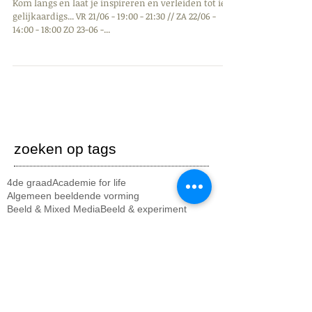
EXPO 18+ en INFO/moment
Kom langs en laat je inspireren en verleiden tot iets
gelijkaardigs... VR 21/06 - 19:00 - 21:30 // ZA 22/06 -
14:00 - 18:00 ZO 23-06 -...
zoeken op tags
4de graad
Academie for life
Algemeen beeldende vorming
Beeld & Mixed Media
Beeld & experiment
Kort Geknipt
Kruiseke
Lauwe
Menen
Music for life
Project
Rekkem
Tegen homofobie
Uitstap
Wevelgem
academie
algemene info
animatiefilm
architectuur
beeldatelier
fotografie
fotokunst
geluwe
graffiekkunst
holibi
lagere graad