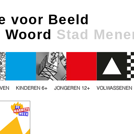
e voor Beeld
& Woord
Stad Mene
JVEN
KINDEREN 6+
JONGEREN 12+
VOLWASSENEN 