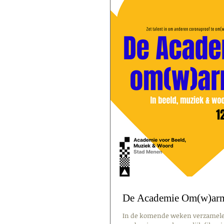
De Academie Om(w)arm
In de komende weken verzamele