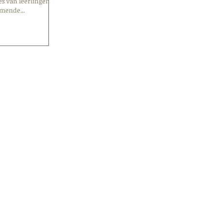
es van leerlingen en
mende...