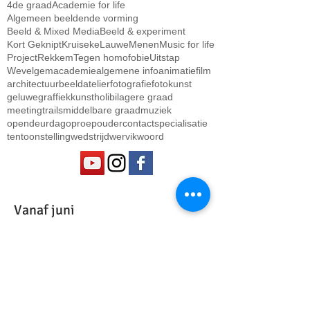
4de graad
Academie for life
Algemeen beeldende vorming
Beeld & Mixed Media
Beeld & experiment
Kort Geknipt
Kruiseke
Lauwe
Menen
Music for life
Project
Rekkem
Tegen homofobie
Uitstap
Wevelgem
academie
algemene info
animatiefilm
architectuur
beeldatelier
fotografie
fotokunst
geluwe
graffiekkunst
holibi
lagere graad
meetingtrails
middelbare graad
muziek
opendeurdag
oproep
oudercontact
specialisatie
tentoonstelling
wedstrijd
wervik
woord
Vanaf juni
INSCHRIJVEN