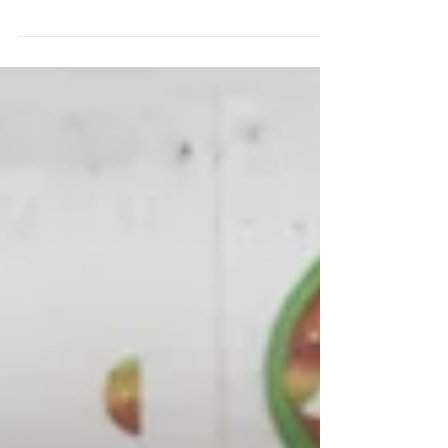
open...
Ook in Wervik & Geluwe zet men de deuren open
voor ouders, grootouders en sympathisanten! Op
woensdag 17, vrijdag 19 en zaterdag 20...