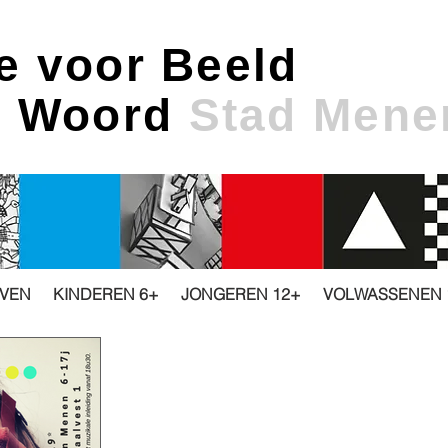
e voor Beeld
& Woord
Stad Mene
JVEN
KINDEREN 6+
JONGEREN 12+
VOLWASSENEN 