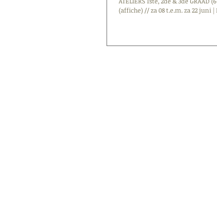
ATELIERS 1ste, 2de & 3de GRAAD (
(