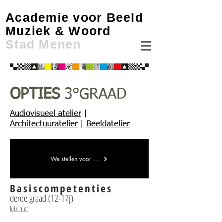
Academie voor Beeld
Muziek & Woord
Stad Menen
OPTIES
3°GRAAD
Audiovisueel atelier
|
Architectuuratelier
|
Beeldatelier
We stellen voor ...
Basiscompetenties
derde graad (12-17j)
klik hier