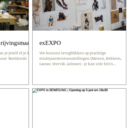
hrijvingsmaand
exEXPO
 je jezelf of je kind
We kunnen terugblikken op prachtige
voor 'Beeldende
eindejaarstentoonstellingen (Menen, Rekkem,
Lauwe, Wervik, Geluwe) - je kan vele foto's
terugvinden...