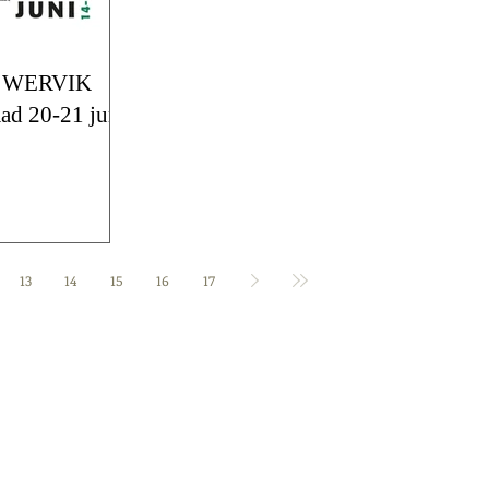
 WERVIK
lagere & middelbare graad 20-21 juni
13
14
15
16
17