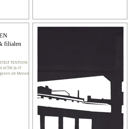
EN
ilialen
 STELT TENTOON
ACTIE (6-17
ngeren uit Menen