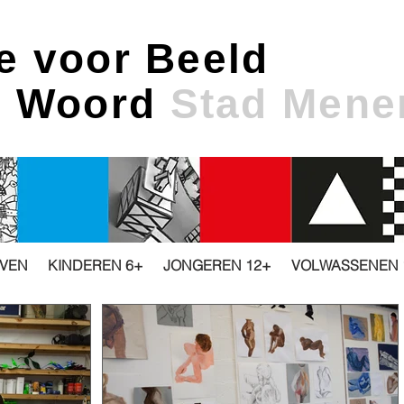
e voor Beeld
& Woord
Stad Mene
JVEN
KINDEREN 6+
JONGEREN 12+
VOLWASSENEN 