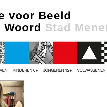
e voor Beeld
& Woord
Stad Mene
JVEN
KINDEREN 6+
JONGEREN 12+
VOLWASSENEN 