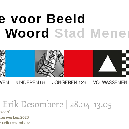
e voor Beeld
& Woord
Stad Mene
JVEN
KINDEREN 6+
JONGEREN 12+
VOLWASSENEN 
 Erik Desombere | 28.04_13.05
 Woord
tterwerken 2023
 
Erik Desombere.