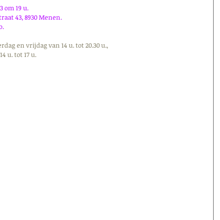
3 om 19 u.
traat 43, 8930 Menen.
o.
dag en vrijdag van 14 u. tot 20.30 u.,
4 u. tot 17 u.