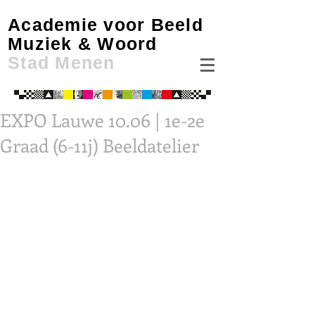
Academie voor Beeld
Muziek & Woord
Stad Menen
EXPO Lauwe 10.06 | 1e-2e
Graad (6-11j) Beeldatelier