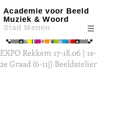
Academie voor Beeld
Muziek & Woord
Stad Menen
EXPO Rekkem 17-18.06 | 1e-
2e Graad (6-11j) Beeldatelier