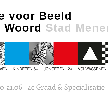
e voor Beeld
& Woord
Stad Mene
JVEN
KINDEREN 6+
JONGEREN 12+
VOLWASSENEN 
21.06 | 4e Graad & Specialisatie