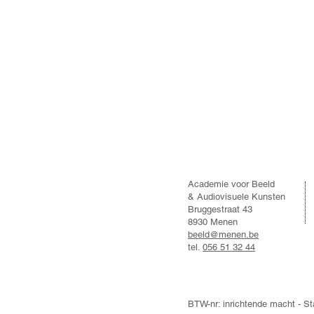
Academie voor Beeld
& Audiovisuele Kunsten
Bruggestraat 43
8930 Menen
beeld@menen.be
tel.
056 51 32 44
BTW-nr: inrichtende macht - 