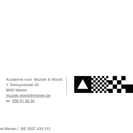
Academie voor Muziek & Woord
Y. Serruysstraat 42
8930 Menen
muziek.woord@menen.be
tel.
056 51 30 34
Stad Menen | BE 0207.433.312