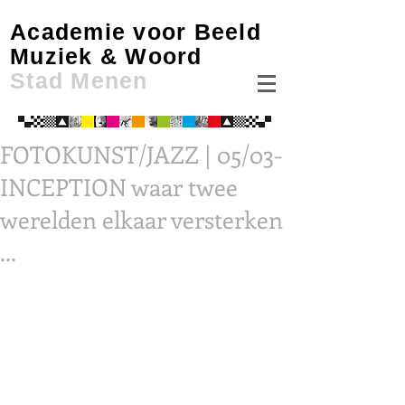
Academie voor Beeld
Muziek & Woord
Stad Menen
FOTOKUNST/JAZZ | 05/03-
INCEPTION waar twee
werelden elkaar versterken
...